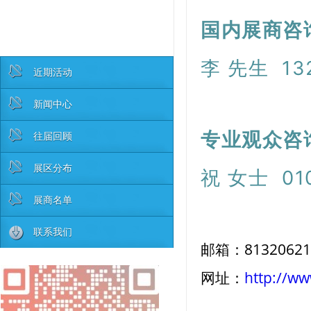
国内展商咨
李 先生
1
近期活动
新闻中心
专业观众咨
往届回顾
展区分布
祝 女士
01
展商名单
联系我们
邮箱：81320621
网址：
http://w